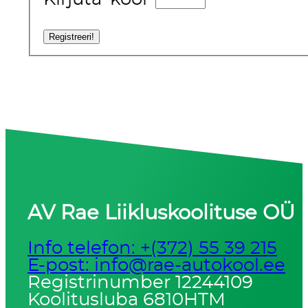
AV Rae Liikluskoolituse OÜ
Info telefon: +(372) 55 39 215
E-post: info@rae-autokool.ee
Registrinumber 12244109
Koolitusluba 6810HTM