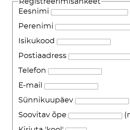
Registreerimisankeet
Eesnimi
Perenimi
Isikukood
Postiaadress
Telefon
E-mail
Sünnikuupäev
Soovitav õpe
(n
Kirjuta 'kool'