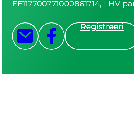
EE117700771000861714, LHV pa
Registreeri