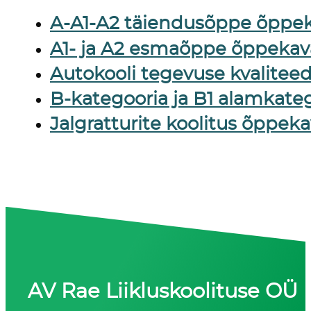
A-A1-A2 täiendusõppe õppe
A1- ja A2 esmaõppe õppekav
Autokooli tegevuse kvalitee
B-kategooria ja B1 alamkate
Jalgratturite koolitus õppek
AV Rae Liikluskoolituse OÜ