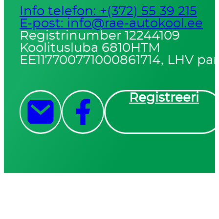
Info telefon: +(372) 55 39 215
E-post: info@rae-autokool.ee
Registrinumber 12244109
Koolitusluba 6810HTM
EE117700771000861714, LHV pa
Registreeri